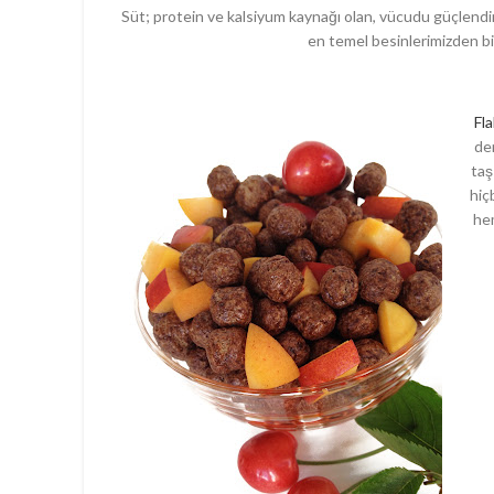
Süt; protein ve kalsiyum kaynağı olan, vücudu güçlendir
en temel besinlerimizden bir
Fl
dem
taş
hiç
hem