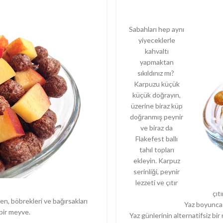
Sabahları hep aynı
yiyeceklerle
kahvaltı
yapmaktan
sıkıldınız mı?
Karpuzu küçük
küçük doğrayın,
üzerine biraz küp
doğranmış peynir
ve biraz da
Flakefest ballı
tahıl topları
ekleyin. Karpuz
serinliği, peynir
lezzeti ve çıtır
çıt
ren, böbrekleri ve bağırsakları
Yaz boyunca
 bir meyve.
Yaz günlerinin alternatifsiz b