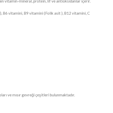
 vitamin-mineral, protein, lif ve antioksidanlar içerir.
 B6 vitamini, B9 vitamini (Folik asit ), B12 vitamini, C
topları ve mısır gevreği çeşitleri bulunmaktadır.