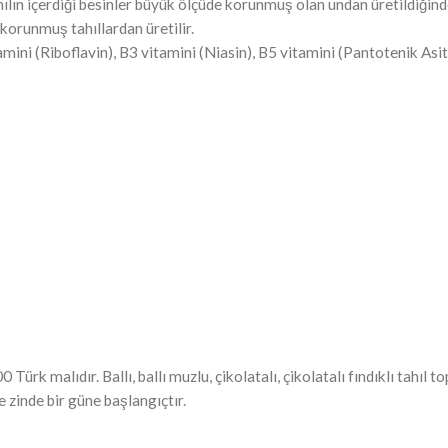
ılın içerdiği besinler büyük ölçüde korunmuş olan undan üretildiğinden
orunmuş tahıllardan üretilir.
ni (Riboflavin), B3 vitamini (Niasin), B5 vitamini (Pantotenik Asit),
0 Türk malıdır. Ballı, ballı muzlu, çikolatalı, çikolatalı fındıklı tahıl 
ve zinde bir güne başlangıçtır.