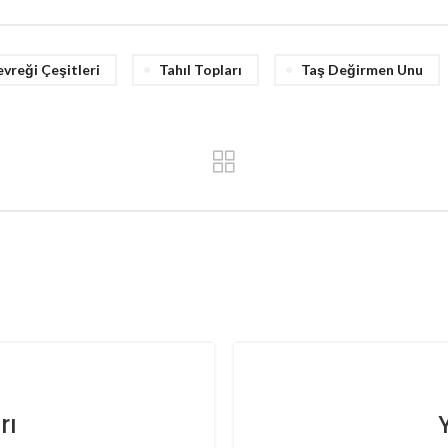
evreği Çeşitleri
Tahıl Topları
Taş Değirmen Unu
rı