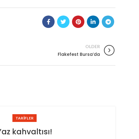
OLDER
Flakefest Bursa’da
TARIFLER
Yaz kahvaltısı!