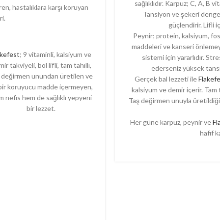
sağlıklıdır. Karpuz; C, A, B
en, hastalıklara karşı koruyan
Tansiyon ve şekeri dengele
i.
güçlendirir. Lifli i
Peynir; protein, kalsiyum, fo
maddeleri ve kanseri önlemeye 
akefest
; 9 vitaminli, kalsiyum ve
sistemi için yararlıdır. St
ir takviyeli, bol lifli, tam tahıllı,
ederseniz yüksek tansiy
 değirmen unundan üretilen ve
Gerçek bal lezzeti ile
Flakef
bir koruyucu madde içermeyen,
kalsiyum ve demir içerir. Tam 
 nefis hem de sağlıklı yepyeni
Taş değirmen unuyla üretildiğin
bir lezzet.
Her güne karpuz, peynir ve
Fl
hafif k