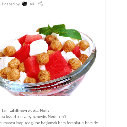
Posted by
Ali
Türk
%10
gevr
çe
satı
y
Ç
Çikol
Ball
tah
sade 
Fla
ür
ır tam tahıllı gevrekler… Nefis!
 bu lezzetten vazgeçmeyin. Neden mi?
ir numarası karpuzla güne başlamak hem ferahlatıcı hem de