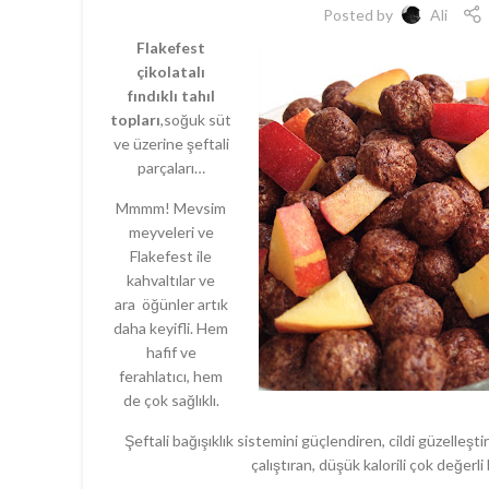
Posted by
Ali
Flakefest
çikolatalı
fındıklı tahıl
topları
,soğuk süt
ve üzerine şeftali
parçaları…
Mmmm! Mevsim
meyveleri ve
Flakefest ile
kahvaltılar ve
ara öğünler artık
daha keyifli. Hem
hafif ve
ferahlatıcı, hem
de çok sağlıklı.
Şeftali bağışıklık sistemini güçlendiren, cildi güzelleşti
çalıştıran, düşük kalorili çok değerli