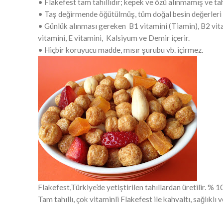
• Flakefest tam tahıllıdır; kepek ve özü alınmamış ve tah
• Taş değirmende öğütülmüş, tüm doğal besin değerleri k
• Günlük alınması gereken B1 vitamini (Tiamin), B2 vitami
vitamini, E vitamini, Kalsiyum ve Demir içerir.
• Hiçbir koruyucu madde, mısır şurubu vb. içirmez.
Flakefest,Türkiye’de yetiştirilen tahıllardan üretilir. % 10
Tam tahıllı, çok vitaminli Flakefest ile kahvaltı, sağlıklı 