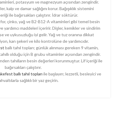
 vitaminleri, potasyum ve magnezyum açısından zengindir.
r, kalp ve damar sağlığını korur. Bağışıklık sistemini
çeriği ile bağırsakları çalıştırır. İdrar söktürür.
sfor, çinko, yağ ve B2-B12-A vitaminleri gibi temel besin
yardımcı maddeleri içeririr. Dişler, kemikler ve sindirim
rese ve uykusuzluğu iyi gelir. Yağ ve tuz oranına dikkat
on, kan şekeri ve kilo kontrolüne de yardımcıdır.
est
ballı tahıl topları; günlük alınması gereken 9 vitamin,
tahıllı olduğu için B grubu vitaminler açısından zengindir.
den tahılların besin değerleri korunmuştur. Lif içeriği ile
bağırsakları çalıştırır.
akefest ballı tahıl topları
ile başlayın; lezzetli, besleyici ve
ahvaltılarla sağlıklı bir yaz geçirin.
Kar
Erca