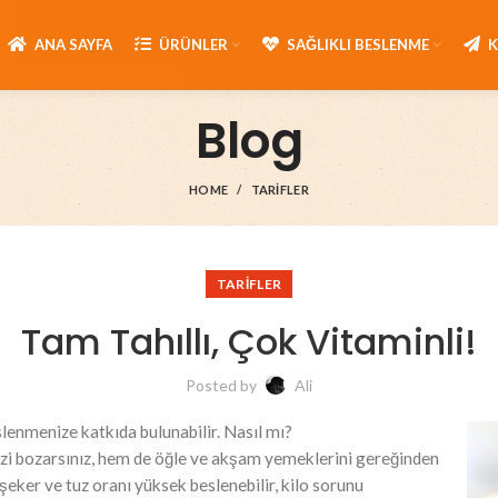
ANA SAYFA
ÜRÜNLER
SAĞLIKLI BESLENME
Blog
HOME
TARIFLER
TARIFLER
Tam Tahıllı, Çok Vitaminli!
Posted by
Ali
lenmenize katkıda bulunabilir. Nasıl mı?
i bozarsınız, hem de öğle ve akşam yemeklerini gereğinden
, şeker ve tuz oranı yüksek beslenebilir, kilo sorunu