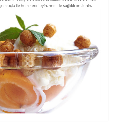
Pey
em üçlü ile hem serinleyin, hem de sağlıklı beslenin.
mad
Ge
kal
Taş 
Her