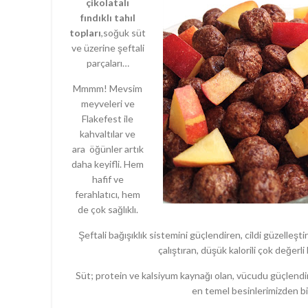
çikolatalı
fındıklı tahıl
topları
,soğuk süt
ve üzerine şeftali
parçaları…
Mmmm! Mevsim
meyveleri ve
Flakefest ile
kahvaltılar ve
ara öğünler artık
daha keyifli. Hem
hafif ve
ferahlatıcı, hem
de çok sağlıklı.
Şeftali bağışıklık sistemini güçlendiren, cildi güzelleşti
çalıştıran, düşük kalorili çok değerli
Süt; protein ve kalsiyum kaynağı olan, vücudu güçlendir
en temel besinlerimizden bir