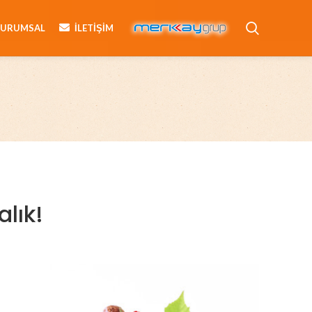
KURUMSAL
İLETIŞIM
alık!