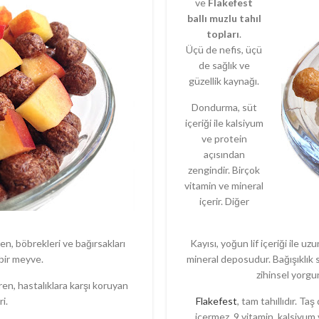
ve
Flakefest
ballı muzlu tahıl
topları
.
Üçü de nefis, üçü
de sağlık ve
güzellik kaynağı.
Dondurma, süt
içeriği ile kalsiyum
ve protein
açısından
zengindir. Birçok
vitamin ve mineral
içerir. Diğer
ren, böbrekleri ve bağırsakları
Kayısı, yoğun lif içeriği ile uzu
 bir meyve.
mineral deposudur. Bağışıklık s
zihinsel yorgunl
en, hastalıklara karşı koruyan
i.
Flakefest
, tam tahıllıdır. T
içermez. 9 vitamin, kalsiyum v