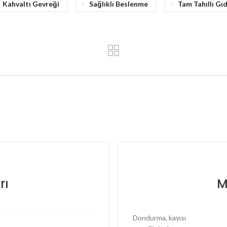
Kahvaltı Gevreği
Sağlıklı Beslenme
Tam Tahıllı Gı
rı
M
Dondurma, kayısı