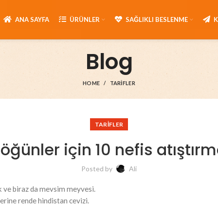
ANA SAYFA
ÜRÜNLER
SAĞLIKLI BESLENME
Blog
HOME
TARIFLER
TARIFLER
öğünler için 10 nefis atıştırm
Posted by
Ali
tık ve biraz da mevsim meyvesi.
zerine rende hindistan cevizi.