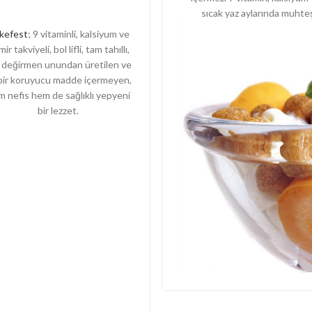
sıcak yaz aylarında muhteş
akefest
; 9 vitaminli, kalsiyum ve
ir takviyeli, bol lifli, tam tahıllı,
 değirmen unundan üretilen ve
bir koruyucu madde içermeyen,
 nefis hem de sağlıklı yepyeni
bir lezzet.