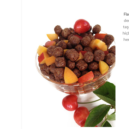
Fl
dem
taş
hiç
hem