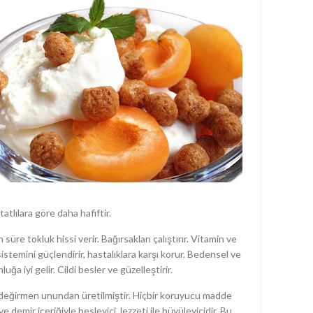
yi
y
sı
Kar
küç
üzer
doğr
v
Fla
t
ekl
seri
tatlılara göre daha hafiftir.
lez
n süre tokluk hissi verir. Bağırsakları çalıştırır. Vitamin ve
istemini güçlendirir, hastalıklara karşı korur. Bedensel ve
Yaz 
uğa iyi gelir. Cildi besler ve güzelleştirir.
sa
aş değirmen unundan üretilmiştir. Hiçbir koruyucu madde
e demir içeriğiyle besleyici, lezzeti ile büyüleyicidir. Bu