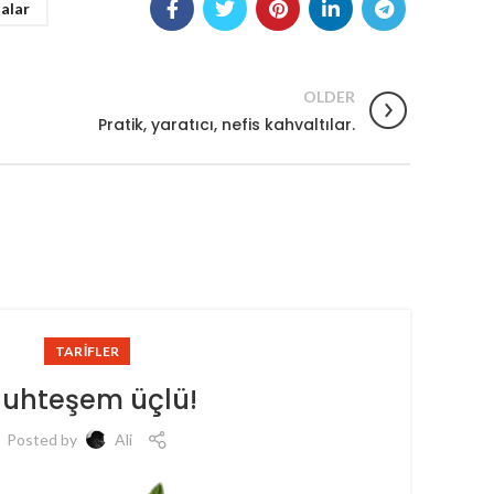
dalar
OLDER
Pratik, yaratıcı, nefis kahvaltılar.
TARIFLER
uhteşem üçlü!
Posted by
Ali
Sabah