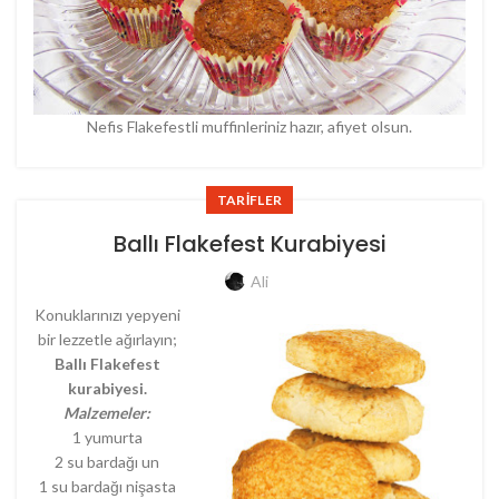
Nefis Flakefestli muffinleriniz hazır, afiyet olsun.
TARIFLER
Ballı Flakefest Kurabiyesi
Ali
Konuklarınızı yepyeni
bir lezzetle ağırlayın;
Ballı Flakefest
kurabiyesi.
Malzemeler:
1 yumurta
2 su bardağı un
1 su bardağı nişasta