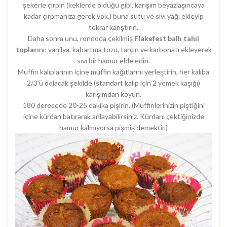
şekerle çırpın (keklerde olduğu gibi, karışım beyazlaşıncaya
kadar çırpmanıza gerek yok.) buna sütü ve sıvı yağı ekleyip
tekrar karıştırın.
Daha sonra unu, rondoda çekilmiş
Flakefest ballı tahıl
topları
nı; vanilya, kabartma tozu, tarçın ve karbonatı ekleyerek
sıvı bir hamur elde edin.
Muffin kalıplarının içine muffin kağıtlarını yerleştirin, her kalıba
2/3’ü dolacak şekilde (standart kalıp için 2 yemek kaşığı)
karışımdan koyun.
180 derecede 20-25 dakika pişirin. (Muffinlerinizin piştiğini
içine kürdan batırarak anlayabilirsiniz. Kürdanı çektiğinizde
hamur kalmıyorsa pişmiş demektir.)