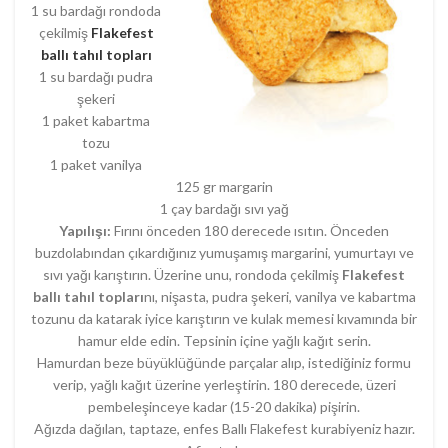
1 su bardağı rondoda
çekilmiş
Flakefest
ballı tahıl topları
1 su bardağı pudra
şekeri
1 paket kabartma
tozu
1 paket vanilya
125 gr margarin
1 çay bardağı sıvı yağ
Yapılışı:
Fırını önceden 180 derecede ısıtın. Önceden
buzdolabından çıkardığınız yumuşamış margarini, yumurtayı ve
sıvı yağı karıştırın. Üzerine unu, rondoda çekilmiş
Flakefest
ballı tahıl topları
nı, nişasta, pudra şekeri, vanilya ve kabartma
tozunu da katarak iyice karıştırın ve kulak memesi kıvamında bir
hamur elde edin. Tepsinin içine yağlı kağıt serin.
Hamurdan beze büyüklüğünde parçalar alıp, istediğiniz formu
verip, yağlı kağıt üzerine yerleştirin. 180 derecede, üzeri
pembeleşinceye kadar (15-20 dakika) pişirin.
Ağızda dağılan, taptaze, enfes Ballı Flakefest kurabiyeniz hazır.