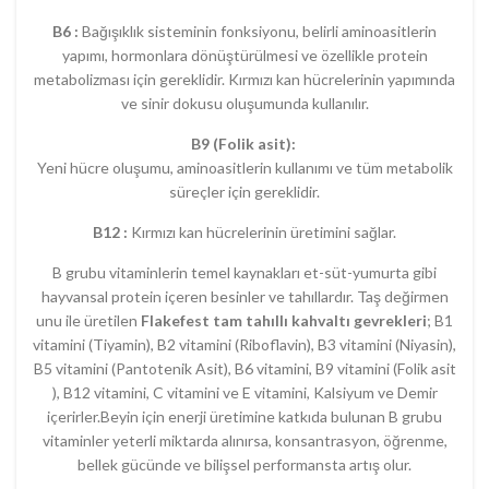
B6 :
Bağışıklık sisteminin fonksiyonu, belirli aminoasitlerin
yapımı, hormonlara dönüştürülmesi ve özellikle protein
metabolizması için gereklidir. Kırmızı kan hücrelerinin yapımında
ve sinir dokusu oluşumunda kullanılır.
B9 (Folik asit):
Yeni hücre oluşumu, aminoasitlerin kullanımı ve tüm metabolik
süreçler için gereklidir.
B12 :
Kırmızı kan hücrelerinin üretimini sağlar.
B grubu vitaminlerin temel kaynakları et-süt-yumurta gibi
hayvansal protein içeren besinler ve tahıllardır. Taş değirmen
unu ile üretilen
Flakefest tam tahıllı kahvaltı gevrekleri
; B1
vitamini (Tiyamin), B2 vitamini (Riboflavin), B3 vitamini (Niyasin),
B5 vitamini (Pantotenik Asit), B6 vitamini, B9 vitamini (Folik asit
), B12 vitamini, C vitamini ve E vitamini, Kalsiyum ve Demir
içerirler.Beyin için enerji üretimine katkıda bulunan B grubu
vitaminler yeterli miktarda alınırsa, konsantrasyon, öğrenme,
bellek gücünde ve bilişsel performansta artış olur.