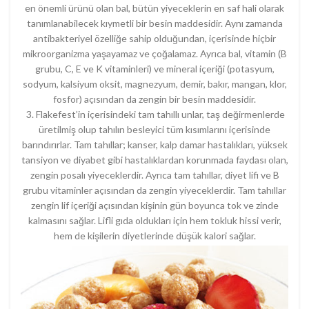
en önemli ürünü olan bal, bütün yiyeceklerin en saf hali olarak
tanımlanabilecek kıymetli bir besin maddesidir. Aynı zamanda
antibakteriyel özelliğe sahip olduğundan, içerisinde hiçbir
mikroorganizma yaşayamaz ve çoğalamaz. Ayrıca bal, vitamin (B
grubu, C, E ve K vitaminleri) ve mineral içeriği (potasyum,
sodyum, kalsiyum oksit, magnezyum, demir, bakır, mangan, klor,
fosfor) açısından da zengin bir besin maddesidir.
3. Flakefest’in içerisindeki tam tahıllı unlar, taş değirmenlerde
üretilmiş olup tahılın besleyici tüm kısımlarını içerisinde
barındırırlar. Tam tahıllar; kanser, kalp damar hastalıkları, yüksek
tansiyon ve diyabet gibi hastalıklardan korunmada faydası olan,
zengin posalı yiyeceklerdir. Ayrıca tam tahıllar, diyet lifi ve B
grubu vitaminler açısından da zengin yiyeceklerdir. Tam tahıllar
zengin lif içeriği açısından kişinin gün boyunca tok ve zinde
kalmasını sağlar. Lifli gıda oldukları için hem tokluk hissi verir,
hem de kişilerin diyetlerinde düşük kalori sağlar.